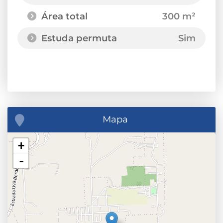
Área total
300 m²
Estuda permuta
Sim
Mapa
+
-