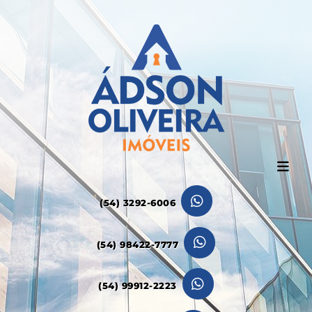
(54) 3292-6006
(54) 98422-7777
(54) 99912-2223