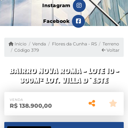
Instagram
Facebook
Início
Venda
Flores da Cunha - RS
Terreno
Código 379
Voltar
BAIRRO NOVA ROMA - LOTE 10 -
300M² LOT. VILLA D`ESTE
VENDA
R$
138.900,00