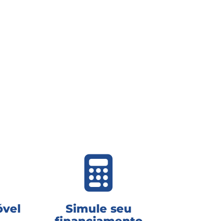
óvel
Simule seu
financiamento