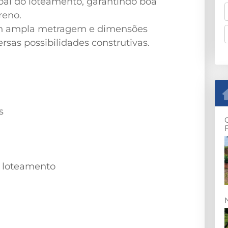
ipal do loteamento, garantindo boa
reno.
com ampla metragem e dimensões
rsas possibilidades construtivas.
s
do loteamento