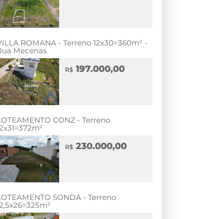
VILLA ROMANA - Terreno 12x30=360m² -
Rua Mecenas
197.000,00
R$
LOTEAMENTO CONZ - Terreno
12x31=372m²
230.000,00
R$
LOTEAMENTO SONDA - Terreno
12,5x26=325m²