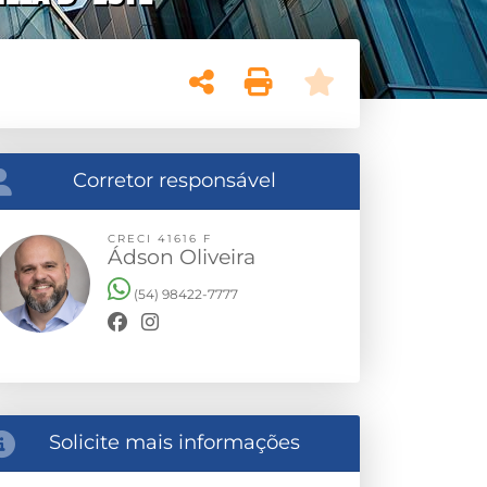
Corretor responsável
CRECI 41616 F
Ádson Oliveira
(54) 98422-7777
Solicite mais informações