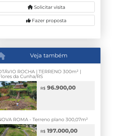
Solicitar visita
Fazer proposta
Veja também
OTÁVIO ROCHA | TERRENO 300m² |
Flores da Cunha/RS
96.900,00
R$
NOVA ROMA - Terreno plano 300,07m²
197.000,00
R$