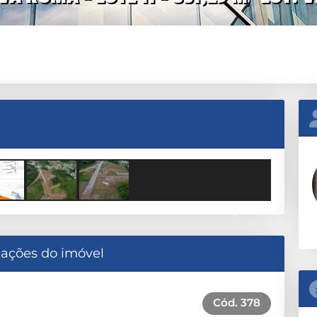
Next
ações do imóvel
Cód.
378